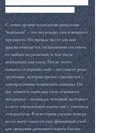
факт: “керамика” на кузове служит дольше 
других средств, минимум до 1–2 лет
С точки зрения технологии нанесения 
“керамика” – это несколько слоев жидкого 
препарата. Но прежде всего лак или 
краска очищается специальным составом 
от любых загрязнений, в том числе 
невидимых для глаза. После этого 
наносится первый слой – это своего рода 
грунтовка, которая прочно сцепляется с 
лакокрасочным покрытием машины. На 
нее ложится один-два слоя основного 
материала – полимера, который застывает 
в свете специальной лампы или с участием 
отвердителя. В некоторых случаях поверх 
всего могут нанести еще финишный слой 
для придания дополнительного блеска.