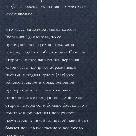
профессионального нанесения, но это совсем 
необязательно
Что касается декоративных качеств 
“керамики” для кузова, то ее 
преимущества перед воском, мягко 
говоря, подлежат обсуждению. С одной 
стороны, перед нанесением керамики 
кузов часто полируют абразивными 
пастами и родная краска (лак) уже 
обновляется. Во-вторых, основной 
препарат действительно заполняет 
оставшиеся микроцарапины, добавляя 
старой поверхности больше блеска. Но в 
конце концов внешняя поверхность 
получается не такой глянцевой, какой она 
бывает после качественного воскового 
полироля.