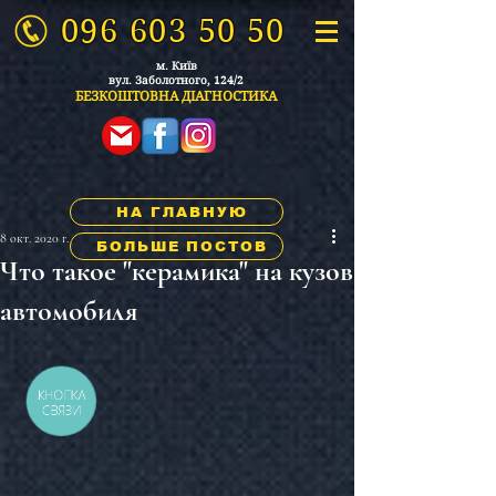
096 603 50 50
м. Київ
вул. Заболо
тного, 124/2
БЕЗКОШТОВНА ДІАГ
НОСТИКА
НА ГЛАВНУЮ
8 окт. 2020 г.
БОЛЬШЕ ПОСТОВ
Что такое "керамика" на кузов
автомобиля
КНОПКА
СВЯЗИ