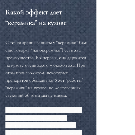
Какой эффект дает 
“керамика” на кузове
С точки зрения защиты у “керамики” (или 
еще говорят “нанокерамики”) есть два 
преимущества. Во-первых, она держится 
на кузове очень долго – около года. При 
этом производители некоторых 
препаратов обещают до 8 лет “работы” 
“керамики” на кузове, но достоверных 
сведений об этом мы не имеем.
Во-вторых, "керамическая" пленка все-
таки более-менее прочная, она 
действительно защищает от легких 
царапин, скажем, грубой травы, веток 