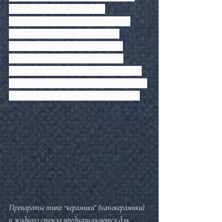
кустов, снега со льдинками и 
“пескоструйки” с потоками воды при 
быстром движении. Для большей 
прочности и стойкости некоторые 
производители советуют наносить 
двойной слой основного материала – он 
получится толще и будет служить дольше. 
Но, соответственно, будет выше и цена.
Препараты типа “керамики” (нанокерамики) 
и жидкого стекла предназначаются для 