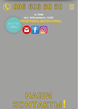
096 603 50 50
м. Київ
вул. Заболо
тного, 124/2
БЕЗКОШТОВНА ДІАГ
НОСТИКА
КНОПКА
СВЯЗИ
НАШИ
!
КОНТАКТЫ