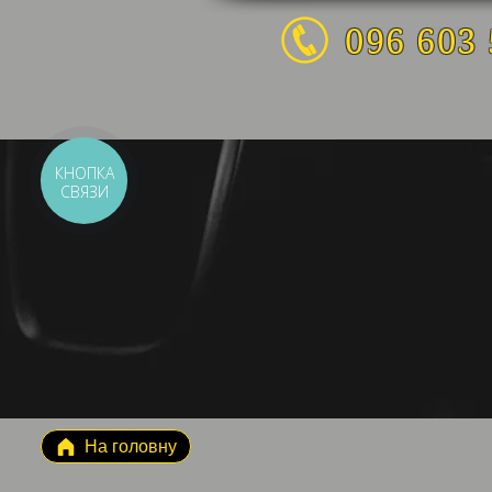
096 603 
КНОПКА
СВЯЗИ
На головну